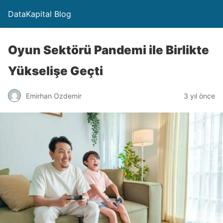
DataKapital Blog
Oyun Sektörü Pandemi ile Birlikte
Yükselişe Geçti
Emirhan Ozdemir
3 yıl önce