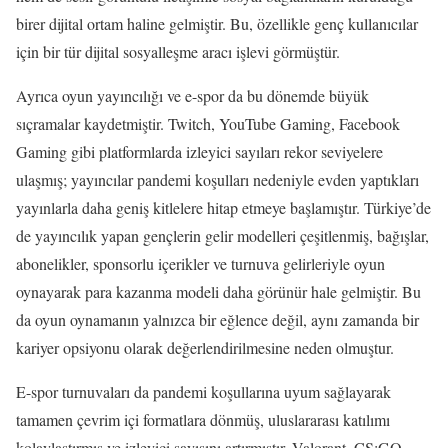
birer dijital ortam haline gelmiştir. Bu, özellikle genç kullanıcılar
için bir tür dijital sosyalleşme aracı işlevi görmüştür.
Ayrıca oyun yayıncılığı ve e-spor da bu dönemde büyük
sıçramalar kaydetmiştir. Twitch, YouTube Gaming, Facebook
Gaming gibi platformlarda izleyici sayıları rekor seviyelere
ulaşmış; yayıncılar pandemi koşulları nedeniyle evden yaptıkları
yayınlarla daha geniş kitlelere hitap etmeye başlamıştır. Türkiye’de
de yayıncılık yapan gençlerin gelir modelleri çeşitlenmiş, bağışlar,
abonelikler, sponsorlu içerikler ve turnuva gelirleriyle oyun
oynayarak para kazanma modeli daha görünür hale gelmiştir. Bu
da oyun oynamanın yalnızca bir eğlence değil, aynı zamanda bir
kariyer opsiyonu olarak değerlendirilmesine neden olmuştur.
E-spor turnuvaları da pandemi koşullarına uyum sağlayarak
tamamen çevrim içi formatlara dönmüş, uluslararası katılımı
kolaylaştırmış ve izleyici sayısını artırmıştır. Valorant, CS:GO,