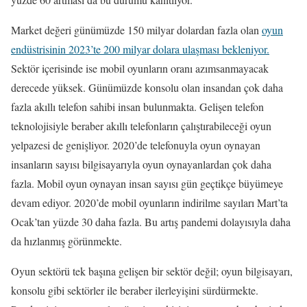
Market değeri günümüzde 150 milyar dolardan fazla olan
oyun
endüstrisinin 2023’te 200 milyar dolara ulaşması bekleniyor.
Sektör içerisinde ise mobil oyunların oranı azımsanmayacak
derecede yüksek. Günümüzde konsolu olan insandan çok daha
fazla akıllı telefon sahibi insan bulunmakta. Gelişen telefon
teknolojisiyle beraber akıllı telefonların çalıştırabileceği oyun
yelpazesi de genişliyor. 2020’de telefonuyla oyun oynayan
insanların sayısı bilgisayarıyla oyun oynayanlardan çok daha
fazla. Mobil oyun oynayan insan sayısı gün geçtikçe büyümeye
devam ediyor. 2020’de mobil oyunların indirilme sayıları Mart’ta
Ocak’tan yüzde 30 daha fazla. Bu artış pandemi dolayısıyla daha
da hızlanmış görünmekte.
Oyun sektörü tek başına gelişen bir sektör değil; oyun bilgisayarı,
konsolu gibi sektörler ile beraber ilerleyişini sürdürmekte.