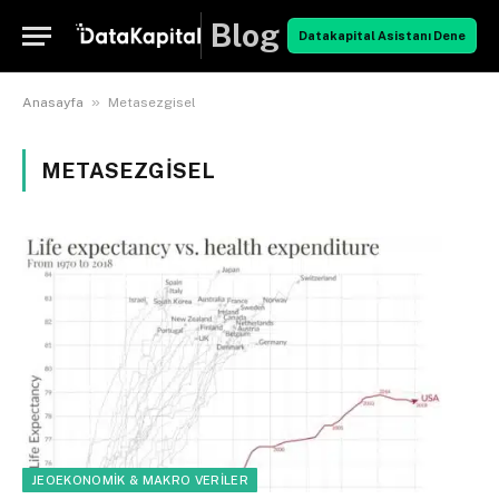
Blog
Datakapital Asistanı Dene
»
Anasayfa
Metasezgisel
METASEZGISEL
JEOEKONOMIK & MAKRO VERILER