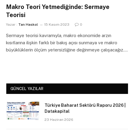
Makro Teori Yetmediğinde: Sermaye
Teorisi
Yazar :
Tan Haskol
15 Kasım 2023
0
Sermaye teorisi kavramıyla, makro ekonomide arzın
kısıtlarına ilişkin farklı bir bakış açısı sunmaya ve makro
büyüklüklerin ölçüm yetersizliğine değinmeye çalışacağız.…
GÜNCEL YAZILAR
Türkiye Baharat Sektörü Raporu 2026 |
Datakapital
23 Haziran 2026