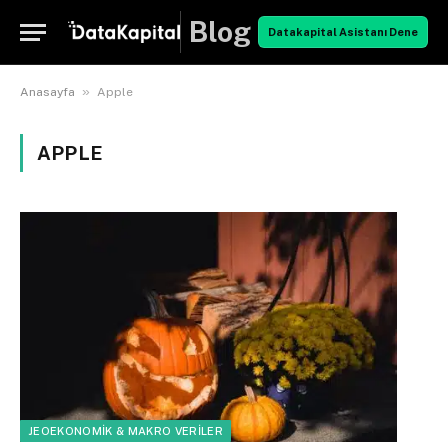
Blog
Datakapital Asistanı Dene
»
Anasayfa
Apple
APPLE
JEOEKONOMIK & MAKRO VERILER