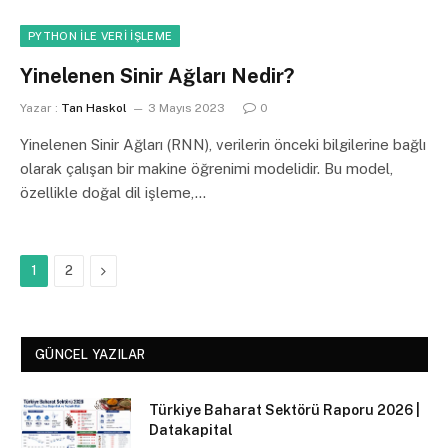
PYTHON ILE VERI İŞLEME
Yinelenen Sinir Ağları Nedir?
Yazar :
Tan Haskol
3 Mayıs 2023
0
Yinelenen Sinir Ağları (RNN), verilerin önceki bilgilerine bağlı
olarak çalışan bir makine öğrenimi modelidir. Bu model,
özellikle doğal dil işleme,…
Sonraki
1
2
GÜNCEL YAZILAR
Türkiye Baharat Sektörü Raporu 2026 |
Datakapital