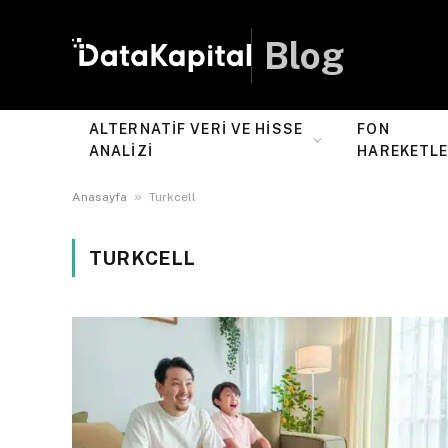
Blog
ALTERNATIF VERI VE HISSE
FON
ANALIZI
HAREKETLE
»
Anasayfa
Turkcell
TURKCELL