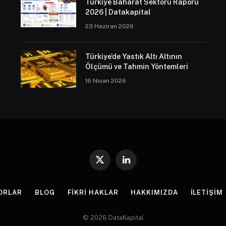
Türkiye Baharat Sektörü Raporu
2026 | Datakapital
23 Haziran 2026
Türkiye’de Yastık Altı Altının
Ölçümü ve Tahmin Yöntemleri
16 Nisan 2026
X
LinkedIn
(Twitter)
ORLAR
BLOG
FIKRI HAKLAR
HAKKIMIZDA
İLETIŞIM
© 2026 DataKapital