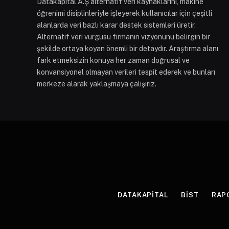
Datakapital A.Ş alternatif veri kaynaklarını, makine
öğrenimi disiplinleriyle işleyerek kullanıcılar için çeşitli
alanlarda veri bazlı karar destek sistemleri üretir.
Alternatif veri vurgusu firmanın vizyonunu belirgin bir
şekilde ortaya koyan önemli bir detaydır. Araştırma alanı
fark etmeksizin konuya her zaman doğrusal ve
konvansiyonel olmayan verileri tespit ederek ve bunları
merkeze alarak yaklaşmaya çalışırız.
DATAKAPITAL
BIST
RAP