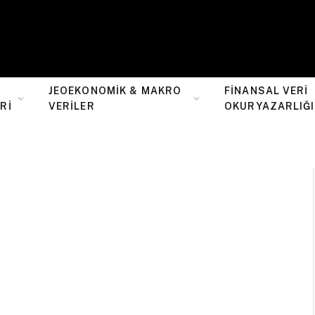
JEOEKONOMIK & MAKRO
FINANSAL VERI
RI
VERILER
OKURYAZARLIĞI