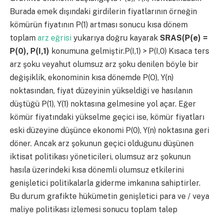
Burada emek dışındaki girdilerin fiyatlarının örneğin
kömürün fiyatının P(1) artması sonucu kısa dönem
toplam
arz eğrisi
yukarıya doğru kayarak
SRAS(P(e) =
P(0), P(I,1)
konumuna gelmiştir.P(I,1) > P(I,0) Kısaca ters
arz şoku veyahut olumsuz arz şoku denilen böyle bir
değişiklik, ekonominin kısa dönemde P(O), Y(n)
noktasından, fiyat düzeyinin yükseldiği ve hasılanın
düştüğü P(1), Y(1) noktasına gelmesine yol açar. Eğer
kömür fiyatındaki yükselme geçici ise, kömür fiyatları
eski düzeyine düşünce ekonomi P(0), Y(n) noktasına geri
döner. Ancak arz şokunun geçici olduğunu düşünen
iktisat politikası yöneticileri, olumsuz arz şokunun
hasıla üzerindeki kısa dönemli olumsuz etkilerini
genişletici politikalarla giderme imkanına sahiptirler.
Bu durum grafikte hükümetin genişletici para ve / veya
maliye politikası izlemesi sonucu toplam talep