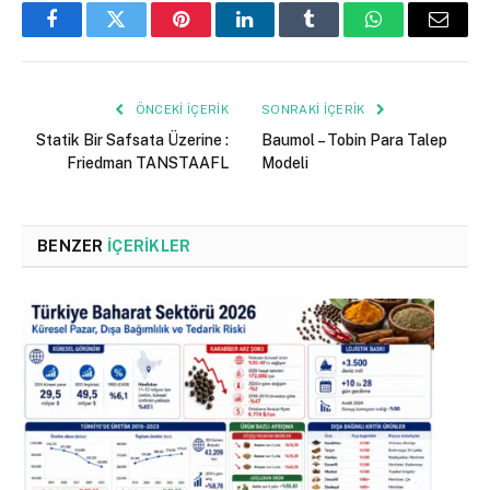
Facebook
Twitter
Pinterest
LinkedIn
Tumblr
WhatsApp
Email
ÖNCEKI İÇERIK
SONRAKI İÇERIK
Statik Bir Safsata Üzerine :
Baumol – Tobin Para Talep
Friedman TANSTAAFL
Modeli
BENZER
İÇERIKLER