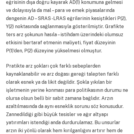
eğrisinin dışa doğru kayarak AD(1) konumuna gelmesi
ve dolayısıyla da mal – para ve emek piyasalarında
dengenin AD – SRAS -LRAS eğrilerinin kesiştikleri P(2),
Y(2) noktasında sağlanmasıyla gösterilmiştir. Grafikte
ters arz şokunun hasıla – istihdam üzerindeki olumsuz
etkisini bertaraf etmenin maliyeti, fiyat düzeyinin
P(1)’den, P(2) düzeyine yükselmesi olmuştur.
Pratikte arz şokları çok farklı sebeplerden
kaynaklanabilir ve arz doğası gereği talepten farklı
olarak esnek ya da likit değildir. Şokla yıkılan bir
işletmenin yerine konması para politikasının durumu ne
olursa olsun belli bir sabit zamana bağlıdır. Arzın
azaltılmasında da aynı esneklik sorunu söz konusudur.
Zannedildiği gibi büyük tesisler ve ağır altyapı
yatırımları istendiği anda durdurulamaz. Bu unsurlar
arzın iki yönlü olarak hem kırılganlığını artırır hem de