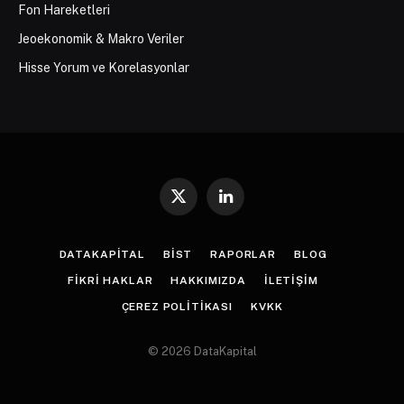
Fon Hareketleri
Jeoekonomik & Makro Veriler
Hisse Yorum ve Korelasyonlar
X
LinkedIn
(Twitter)
DATAKAPITAL
BIST
RAPORLAR
BLOG
FIKRI HAKLAR
HAKKIMIZDA
İLETIŞIM
ÇEREZ POLITIKASI
KVKK
© 2026 DataKapital