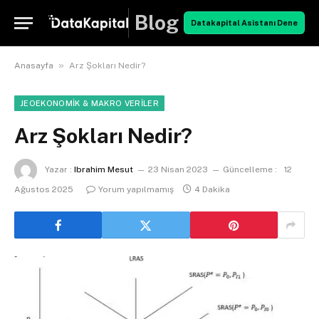
Blog
Datakapital Asistanı Dene
»
Anasayfa
Arz Şokları Nedir?
JEOEKONOMIK & MAKRO VERILER
Arz Şokları Nedir?
Yazar :
Ibrahim Mesut
23 Nisan 2023
Güncelleme :
12
Ağustos 2025
Yorum yapılmamış
4 Dakika