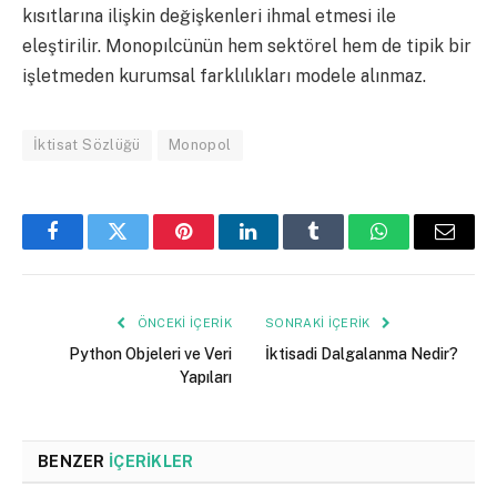
kısıtlarına ilişkin değişkenleri ihmal etmesi ile
eleştirilir. Monopılcünün hem sektörel hem de tipik bir
işletmeden kurumsal farklılıkları modele alınmaz.
İktisat Sözlüğü
Monopol
Facebook
Twitter
Pinterest
LinkedIn
Tumblr
WhatsApp
Email
ÖNCEKI İÇERIK
SONRAKI İÇERIK
Python Objeleri ve Veri
İktisadi Dalgalanma Nedir?
Yapıları
BENZER
İÇERIKLER