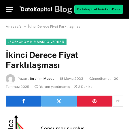
Blog
Datakapital Asistanı Dene
»
Anasayfa
İkinci Derece Fiyat Farklılaşması
JEOEKONOMIK & MAKRO VERILER
İkinci Derece Fiyat
Farklılaşması
Yazar :
Ibrahim Mesut
18 Mayıs 2023
Güncelleme :
20
Temmuz 2025
Yorum yapılmamış
2 Dakika