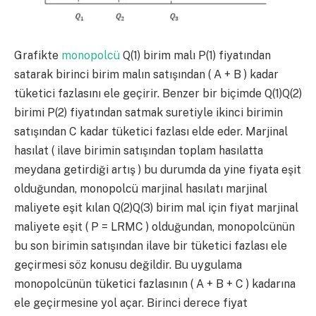
Grafikte
monopolcü
Q(1) birim malı P(1) fiyatından
satarak birinci birim malın satışından ( A + B ) kadar
tüketici fazlasını ele geçirir. Benzer bir biçimde Q(1)Q(2)
birimi P(2) fiyatından satmak suretiyle ikinci birimin
satışından C kadar tüketici fazlası elde eder. Marjinal
hasılat ( ilave birimin satışından toplam hasılatta
meydana getirdiği artış ) bu durumda da yine fiyata eşit
olduğundan, monopolcü marjinal hasılatı marjinal
maliyete eşit kılan Q(2)Q(3) birim mal için fiyat marjinal
maliyete eşit ( P = LRMC ) olduğundan, monopolcünün
bu son birimin satışından ilave bir tüketici fazlası ele
geçirmesi söz konusu değildir. Bu uygulama
monopolcünün tüketici fazlasının ( A + B + C ) kadarına
ele geçirmesine yol açar. Birinci derece fiyat