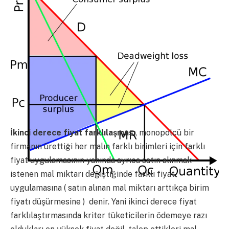
İkinci derece fiyat farklılaşması
, monopolcü bir
firmanın ürettiği her malın farklı birimleri için farklı
fiyat uygulamasının yanında ayrıca satın alınmak
istenen mal miktarı değiştiğinde farklı fiyat
uygulamasına ( satın alınan mal miktarı arttıkça birim
fiyatı düşürmesine ) denir. Yani ikinci derece fiyat
farklılaştırmasında kriter tüketicilerin ödemeye razı