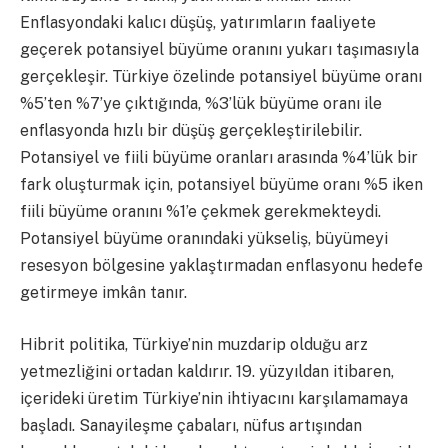
Enflasyondaki kalıcı düşüş, yatırımların faaliyete
geçerek potansiyel büyüme oranını yukarı taşımasıyla
gerçekleşir. Türkiye özelinde potansiyel büyüme oranı
%5’ten %7’ye çıktığında, %3’lük büyüme oranı ile
enflasyonda hızlı bir düşüş gerçekleştirilebilir.
Potansiyel ve fiili büyüme oranları arasında %4’lük bir
fark oluşturmak için, potansiyel büyüme oranı %5 iken
fiili büyüme oranını %1’e çekmek gerekmekteydi.
Potansiyel büyüme oranındaki yükseliş, büyümeyi
resesyon bölgesine yaklaştırmadan enflasyonu hedefe
getirmeye imkân tanır.
Hibrit politika, Türkiye’nin muzdarip olduğu arz
yetmezliğini ortadan kaldırır. 19. yüzyıldan itibaren,
içerideki üretim Türkiye’nin ihtiyacını karşılamamaya
başladı. Sanayileşme çabaları, nüfus artışından