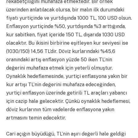
rekabetçiliğini muhafaza etmektedir. Bir örnek
üzerinden anlatılacak olursa, bir malın ilk durumdaki
fiyatı yurtiçinde ve yurtdışında 1000 TL, 100 USD olsun.
Enflasyon yurtiçinde %50, yurtdışında %3 arttığında,
kur sabitken, fiyat içeride 150 TL, dışarıda 1030 USD
olacaktır. Bu ikisini birbirine eşitleyen kur seviyesi ise
(1030/150) 14,56 TL’dir. Döviz kurlarındaki %45,6
oranındaki artış enflasyon yüzde 50 iken TL’nin
değerini muhafaza etmek için yeterli olmuştur.
Oynaklık hedeflemesinde, yurtiçi enflasyona yakın bir
kur artışı TL’nin değerini muhafaza edeceğinden,
yurtiçi enflasyon üzerinde getirili TL araçları yabancı
için cazip hale gelecektir. Çünkü oynaklık hedeflemesi,
döviz kurlarının tüm vadelerde enflasyona yakın
artmasını temin edecektir.
Cari açığın büyüdüğü, TL’nin aşırı değerli hale geldiği