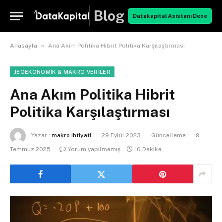
Blog
Datakapital Asistanı Dene
»
Anasayfa
Ana Akım Politika Hibrit Politika Karşılaştırması
JEOEKONOMIK & MAKRO VERILER
Ana Akım Politika Hibrit
Politika Karşılaştırması
Yazar :
makro ihtiyati
29 Eylül 2023
Güncelleme :
19
Temmuz 2025
Yorum yapılmamış
16 Dakika