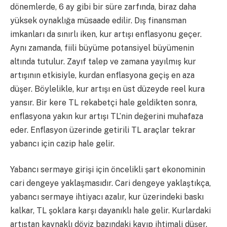
dönemlerde, 6 ay gibi bir süre zarfında, biraz daha
yüksek oynaklığa müsaade edilir. Dış finansman
imkanları da sınırlı iken, kur artışı enflasyonu geçer.
Aynı zamanda, fiili büyüme potansiyel büyümenin
altında tutulur. Zayıf talep ve zamana yayılmış kur
artışının etkisiyle, kurdan enflasyona geçiş en aza
düşer. Böylelikle, kur artışı en üst düzeyde reel kura
yansır. Bir kere TL rekabetçi hale geldikten sonra,
enflasyona yakın kur artışı TL’nin değerini muhafaza
eder. Enflasyon üzerinde getirili TL araçlar tekrar
yabancı için cazip hale gelir.
Yabancı sermaye girişi için öncelikli şart ekonominin
cari dengeye yaklaşmasıdır. Cari dengeye yaklaştıkça,
yabancı sermaye ihtiyacı azalır, kur üzerindeki baskı
kalkar, TL şoklara karşı dayanıklı hale gelir. Kurlardaki
artıştan kaynaklı döviz bazındaki kayıp ihtimali düşer.