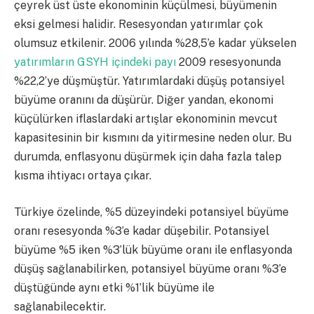
çeyrek üst üste ekonominin küçülmesi, büyümenin
eksi gelmesi halidir. Resesyondan yatırımlar çok
olumsuz etkilenir. 2006 yılında %28,5’e kadar yükselen
yatırımların GSYH içindeki payı
2009 resesyonunda
%22,2’ye düşmüştür. Yatırımlardaki düşüş potansiyel
büyüme oranını da düşürür. Diğer yandan, ekonomi
küçülürken iflaslardaki artışlar ekonominin mevcut
kapasitesinin bir kısmını da yitirmesine neden olur. Bu
durumda, enflasyonu düşürmek için daha fazla talep
kısma ihtiyacı ortaya çıkar.
Türkiye özelinde, %5 düzeyindeki potansiyel büyüme
oranı resesyonda %3’e kadar düşebilir. Potansiyel
büyüme %5 iken %3’lük büyüme oranı ile enflasyonda
düşüş sağlanabilirken, potansiyel büyüme oranı %3’e
düştüğünde aynı etki %1’lik büyüme ile
sağlanabilecektir.