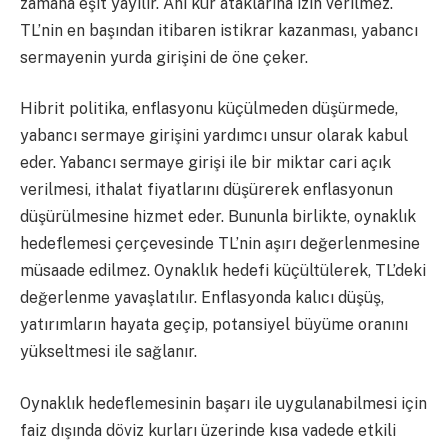
zamana eşit yayılır. Ani kur ataklarına izin verilmez.
TL’nin en başından itibaren istikrar kazanması, yabancı
sermayenin yurda girişini de öne çeker.
Hibrit politika, enflasyonu küçülmeden düşürmede,
yabancı sermaye girişini yardımcı unsur olarak kabul
eder. Yabancı sermaye girişi ile bir miktar cari açık
verilmesi, ithalat fiyatlarını düşürerek enflasyonun
düşürülmesine hizmet eder. Bununla birlikte, oynaklık
hedeflemesi çerçevesinde TL’nin aşırı değerlenmesine
müsaade edilmez. Oynaklık hedefi küçültülerek, TL’deki
değerlenme yavaşlatılır. Enflasyonda kalıcı düşüş,
yatırımların hayata geçip, potansiyel büyüme oranını
yükseltmesi ile sağlanır.
Oynaklık hedeflemesinin başarı ile uygulanabilmesi için
faiz dışında döviz kurları üzerinde kısa vadede etkili