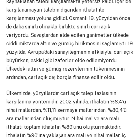
kaynaklanan talebi karşılamakta yetersiz kaldı. İçeride
karşılanamayan talebin dışarıdan ithalat ile
karşılanması yoluna gidildi. Osmanlı 19. yüzyıldan önce
de daha sınırlı olmakla birlikte sınırlı cari açık
veriyordu. Savaşlardan elde edilen ganimetler ülkede
ciddi miktarda altın ve gümüş birikmesini sağlamıştı. 19.
yüzyılda, Avrupa’daki sanayileşmenin etkisiyle, cari açık
büyürken, eskisi gibi zaferler elde edilemiyordu.
Ülkedeki altın ve gümüş rezervlerinin tükenmesinin
ardından, cari açık dış borçla finanse edilir oldu.
Ülkemizde, yüzyıllardır cari açık talep fazlasının
karşılanma yöntemidir. 2002 yılında, ithalatın %8,4’ü
nihai mallardan, %11,1’i sermaye mallarından, %80,4’ü
ara mallarından oluşmuştur. Nihai mal ve ara malı
ithalatı toplam ithalatın %89’unu oluşturmaktadır.
İthalatın %90’ına yaklaşan ara malı ve nihai mallar, iç