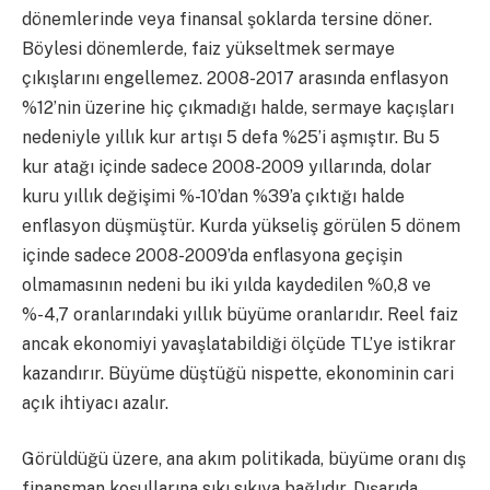
dönemlerinde veya finansal şoklarda tersine döner.
Böylesi dönemlerde, faiz yükseltmek sermaye
çıkışlarını engellemez. 2008-2017 arasında enflasyon
%12’nin üzerine hiç çıkmadığı halde, sermaye kaçışları
nedeniyle yıllık kur artışı 5 defa %25’i aşmıştır. Bu 5
kur atağı içinde sadece 2008-2009 yıllarında, dolar
kuru yıllık değişimi %-10’dan %39’a çıktığı halde
enflasyon düşmüştür. Kurda yükseliş görülen 5 dönem
içinde sadece 2008-2009’da enflasyona geçişin
olmamasının nedeni bu iki yılda kaydedilen %0,8 ve
%-4,7 oranlarındaki yıllık büyüme oranlarıdır. Reel faiz
ancak ekonomiyi yavaşlatabildiği ölçüde TL’ye istikrar
kazandırır. Büyüme düştüğü nispette, ekonominin cari
açık ihtiyacı azalır.
Görüldüğü üzere, ana akım politikada, büyüme oranı dış
finansman koşullarına sıkı sıkıya bağlıdır. Dışarıda