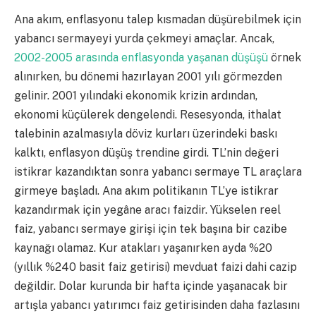
Ana akım, enflasyonu talep kısmadan düşürebilmek için
yabancı sermayeyi yurda çekmeyi amaçlar. Ancak,
2002-2005 arasında enflasyonda yaşanan düşüşü
örnek
alınırken, bu dönemi hazırlayan 2001 yılı görmezden
gelinir. 2001 yılındaki ekonomik krizin ardından,
ekonomi küçülerek dengelendi. Resesyonda, ithalat
talebinin azalmasıyla döviz kurları üzerindeki baskı
kalktı, enflasyon düşüş trendine girdi. TL’nin değeri
istikrar kazandıktan sonra yabancı sermaye TL araçlara
girmeye başladı. Ana akım politikanın TL’ye istikrar
kazandırmak için yegâne aracı faizdir. Yükselen reel
faiz, yabancı sermaye girişi için tek başına bir cazibe
kaynağı olamaz. Kur atakları yaşanırken ayda %20
(yıllık %240 basit faiz getirisi) mevduat faizi dahi cazip
değildir. Dolar kurunda bir hafta içinde yaşanacak bir
artışla yabancı yatırımcı faiz getirisinden daha fazlasını