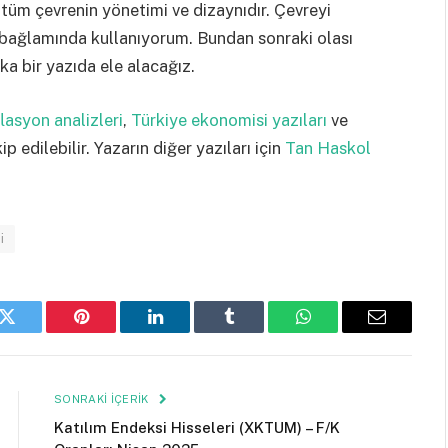
 tüm çevrenin yönetimi ve dizaynıdır. Çevreyi
 bağlamında kullanıyorum. Bundan sonraki olası
ka bir yazıda ele alacağız.
lasyon analizleri
,
Türkiye ekonomisi yazıları
ve
ip edilebilir. Yazarın diğer yazıları için
Tan Haskol
i
k
Twitter
Pinterest
LinkedIn
Tumblr
WhatsApp
Email
SONRAKI İÇERIK
Katılım Endeksi Hisseleri (XKTUM) – F/K