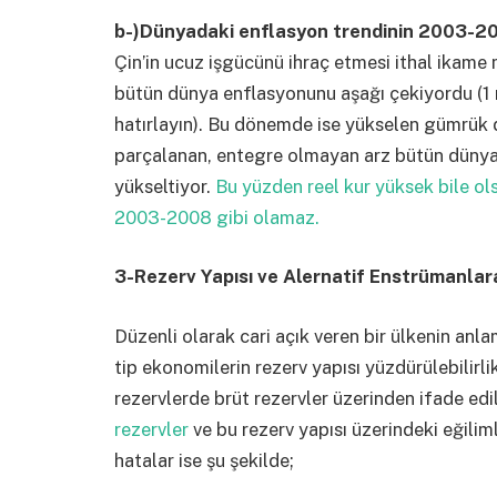
b-)Dünyadaki enflasyon trendinin 2003-200
Çin’in ucuz işgücünü ihraç etmesi ithal ikame 
bütün dünya enflasyonunu aşağı çekiyordu (1 m
hatırlayın). Bu dönemde ise yükselen gümrük du
parçalanan, entegre olmayan arz bütün dünyad
yükseltiyor.
Bu yüzden reel kur yüksek bile ols
2003-2008 gibi olamaz.
3-Rezerv Yapısı ve Alernatif Enstrümanlara 
Düzenli olarak cari açık veren bir ülkenin anl
tip ekonomilerin rezerv yapısı yüzdürülebilirli
rezervlerde brüt rezervler üzerinden ifade ed
rezervler
ve bu rezerv yapısı üzerindeki eğiliml
hatalar ise şu şekilde;