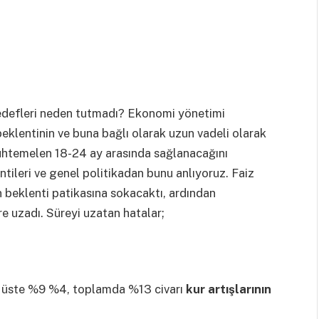
defleri neden tutmadı? Ekonomi yönetimi
e beklentinin ve buna bağlı olarak uzun vadeli olarak
htemelen 18-24 ay arasında sağlanacağını
ileri ve genel politikadan bunu anlıyoruz. Faiz
n beklenti patikasına sokacaktı, ardından
re uzadı. Süreyi uzatan hatalar;
st üste %9 %4, toplamda %13 civarı
kur artışlarının