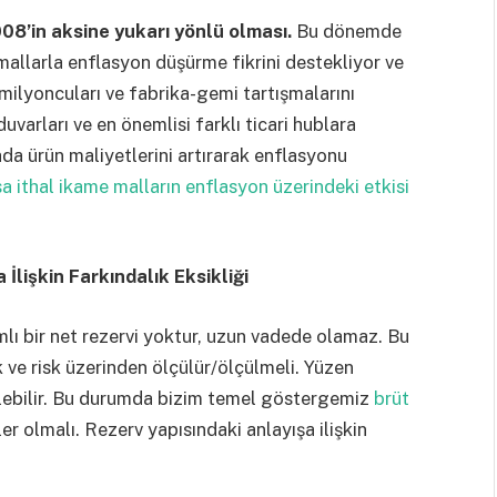
8’in aksine yukarı yönlü olması.
Bu dönemde
mallarla enflasyon düşürme fikrini destekliyor ve
ilyoncuları ve fabrika-gemi tartışmalarını
varları ve en önemlisi farklı ticari hublara
a ürün maliyetlerini artırarak enflasyonu
a ithal ikame malların enflasyon üzerindeki etkisi
İlişkin Farkındalık Eksikliği
amlı bir net rezervi yoktur, uzun vadede olamaz. Bu
k ve risk üzerinden ölçülür/ölçülmeli. Yüzen
ilebilir. Bu durumda bizim temel göstergemiz
brüt
er olmalı. Rezerv yapısındaki anlayışa ilişkin