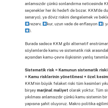
anlamsızdır çünkü sonlandırma neticesinde K
seçenekler her iki hedefi de bozar. KKM’de dur
senaryo), ya döviz riskini dengelemek ve bekle
rezerv,
kur, uzun vade de enflasyon
) 
).
Burada sadece KKM gibi alternatif enstrümanla
söylemlerde kamu ve sistematik risk arasındak
açısından kamu-çevre ilişkisinin yanlış tanıml
Sistematik risk = Kamunun sistematik riski 
= Kamu risklerinin yönetilmesi + özel kesim
KKM’nin büyük felaket riski tüm kesimleri yık
birşey
marjinal maliyet
olarak yoktur. Tüm si
yıkılması anlamsızdır çünkü kamu sistemin bir 
yapısına şahit oluyoruz. Makro politika eğiliml