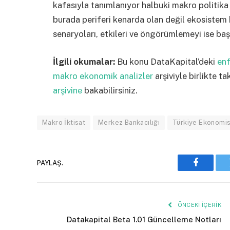
kafasıyla tanımlanıyor halbuki makro politika
burada periferi kenarda olan değil ekosistem
senaryoları, etkileri ve öngörümlemeyi ise baş
İlgili okumalar:
Bu konu DataKapital’deki
enf
makro ekonomik analizler
arşiviyle birlikte tak
arşivine
bakabilirsiniz.
Makro İktisat
Merkez Bankacılığı
Türkiye Ekonomis
PAYLAŞ.
Faceboo
ÖNCEKI İÇERIK
Datakapital Beta 1.01 Güncelleme Notları