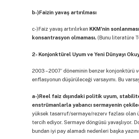
b-)Faizin yavaş artırılması
c-)Faiz yavaş artırılırken
KKM’nin sonlanması 
konsantrasyon olmaması.
(Bunu literatüre Tü
2- Konjonktürel Uyum ve Yeni Dünyayı Ok
2003 – 2007′ döneminin benzer konjonktürü ve p
enflasyonun düşürüleceği varsayımı. Bu varsa
a-)Reel faiz dışındaki politik uyum, stabilit
enstrümanlarla yabancı sermayenin çekilec
yüksek tasarruf/sermaye/rezerv fazlası olan ül
tercih ediyor. Sermaye döngüsü yavaşlıyor. 
bundan iyi pay alamadı nedenleri başka yazın