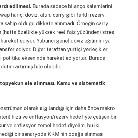
rdı edilmesi.
Burada sadece bilanço kalemlerini
ap hariç, döviz, altın, carry gibi farklı rezerv
ğa sahip olduğu dikkate alınmadı. Örneğin carry
 (hatta özellikle yüksek reel faiz yüzünden) stres
 hareket ediyor. Yabancı genel döviz eğilimini ya
ansfer ediyor. Diğer taraftan yurtiçi yerleşikler
i politika ekseninde hareket ediyorlar. Burada
tini artırmış bile olabilir.
topyekun ele alınması. Kamu ve sistematik
nstrüman olarak algılandığı için daha önce makro
eri) hızlı ve enflasyon/rezerv hedefiyle çelişen bir
 kur ve enflasyon temel hedef diyelim, bu iki
şmediği bir senaryoda KKM’nin odağa alınması