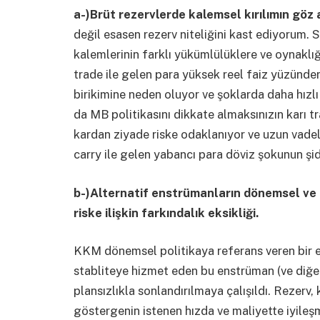
a-)Brüt rezervlerde kalemsel kırılımın göz a
değil esasen rezerv niteliğini kast ediyorum. Sw
kalemlerinin farklı yükümlülüklere ve oynaklı
trade ile gelen para yüksek reel faiz yüzünden
birikimine neden oluyor ve şoklarda daha hızlı
da MB politikasını dikkate almaksınızın karı tr
kardan ziyade riske odaklanıyor ve uzun vadel
carry ile gelen yabancı para döviz şokunun şidde
b-)Alternatif enstrümanların dönemsel ve 
riske ilişkin farkındalık eksikliği.
KKM dönemsel politikaya referans veren bir e
stabliteye hizmet eden bu enstrüman (ve diğerl
plansızlıkla sonlandırılmaya çalışıldı. Rezerv,
göstergenin istenen hızda ve maliyette iyile