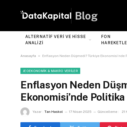
Blog
ALTERNATIF VERI VE HISSE
FON
ANALIZI
HAREKETLE
»
Anasayfa
Enflasyon Neden Düşmedi? Türkiye Ekonomisi’nde Pol
JEOEKONOMIK & MAKRO VERILER
Enflasyon Neden Düşm
Ekonomisi’nde Politika 
Yazar :
Tan Haskol
17 Nisan 2025
Güncelleme :
21