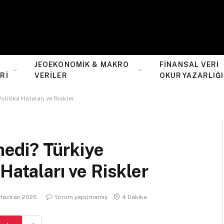
JEOEKONOMIK & MAKRO
FINANSAL VERI
RI
VERILER
OKURYAZARLIĞI
itika Hataları ve Riskler
edi? Türkiye
Hataları ve Riskler
 Haziran 2026
Yorum yapılmamış
4 Dakika